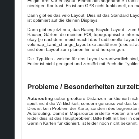
Es gibt drei Kartenlayout. Einmal das sogenannte Traditi
niedrigen Kontrast. Es ist am GPS nicht funktionell, d
Dann gibt es das velo Layout. Dies ist das Standard La
ist optimiert auf die kleinen Displays.
Dann gibt es jetzt neu, das Racing Bicycle Layout - zum 
Häuser, Gärten, die meisten POI, topographische Informa
okay (je nachdem, meist macht das Traditionelle Layout 
velomap_Land_change_layout.exe ausführen (dies ist auc
und dem Layout zum planen hin und herspringen.
Die .Typ-files - welche für das Layout verantwortlich sin
Editor ist nicht geeignet und zerstört mit Pech die Typfiles
Probleme / Besonderheiten zurzeit
Autorouting
ueber groeßere Distanzen funktioniert nich
spielt nicht die Wirklichkeit, sondern genauso viel das 
Dies ist kein Problem der Karte, sondern des begrenzt
Autorouting. Damit in Mapsrource erstellte Routen am 
leider dies ist das Hauptproblem: Bitte helft mit hier in 
Garmin Karten funktioniert, ist leider noch nicht bekannt