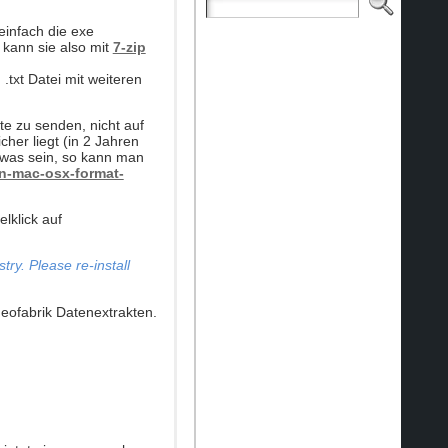
einfach die exe
 kann sie also mit
7-zip
.txt Datei mit weiteren
e zu senden, nicht auf
her liegt (in 2 Jahren
twas sein, so kann man
n-mac-osx-format-
lklick auf
ry. Please re-install
eofabrik Datenextrakten.