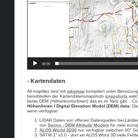
00:00
- Kartendaten
All maptiles sind mit
mkgmap
kompiliert unter Benutzun
bereitstellen der Kartendatensnapshots
snapshots
welch
beste DEM (Höhenkonturlinien) das es im Netz gibt. - Cop
Höhenlinien / Digital Elevation Model (DEM) data:
Die
wenn verfügbar:
LIDAR Daten von offenen Datenquellen bei Länder
von
Sonny - DEM Altitude Models
für viele euro
ALOS World 3D30
nur verfügbar zwischen 60° Sü
SRTM 1" v3.0 - dort wo ALOS Word 3D viele Fehler ha