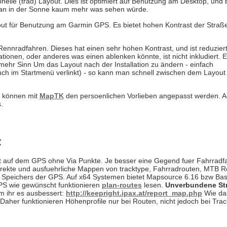
onelle (trad) Layout. Dies ist optimiert auf Benutzung am Desktop, un
a man in der Sonne kaum mehr was sehen würde.
yout für Benutzung am Garmin GPS. Es bietet hohen Kontrast der Stra
Rennradfahren. Dieses hat einen sehr hohen Kontrast, und ist reduzier
tionen, oder anderes was einen ablenken könnte, ist nicht inkludiert. 
mehr Sinn Um das Layout nach der Installation zu ändern - einfach
h im Startmenü verlinkt) - so kann man schnell zwischen dem Layout 
d, können mit
MapTK
den persoenlichen Vorlieben angepasst werden. Ac
.
:
t auf dem GPS ohne Via Punkte. Je besser eine Gegend fuer Fahrradfah
korrekte und ausfuehrliche Mappen von tracktype, Fahrradrouten, MTB Ro
en Speichers der GPS. Auf x64 Systemen bietet Mapsource 6.16 bzw B
GPS wie gewünscht funktionieren
plan-routes
lesen.
Unverbundene St
dem ihr es ausbessert:
http://keepright.ipax.at/report_map.php
Wie das
. Daher funktionieren Höhenprofile nur bei Routen, nicht jedoch bei Trac