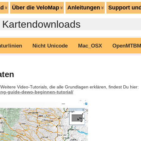
ad
Über die VeloMap
Anleitungen
Support und
 Kartendownloads
turlinien
Nicht Unicode
Mac_OSX
OpenMTBM
aten
Weitere Video-Tutorials, die alle Grundlagen erklären, findest Du hier:
ing-guide-dewo-beginnen-tutorial/