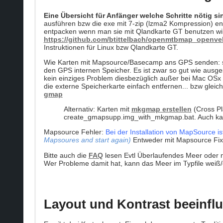
Eine Übersicht für Anfänger welche Schritte nötig sin
ausführen bzw die exe mit 7-zip (lzma2 Kompression) en
entpacken wenn man sie mit Qlandkarte GT benutzen will
https://github.com/btittelbach/openmtbmap_openve
Instruktionen für Linux bzw Qlandkarte GT.
Wie Karten mit Mapsource/Basecamp ans GPS senden: 
den GPS internen Speicher. Es ist zwar so gut wie ausge
kein einziges Problem diesbezüglich außer bei Mac OSx 
die externe Speicherkarte einfach entfernen... bzw gleich
gmap
Alternativ: Karten mit
mkgmap erstellen
(Cross Pl
create_gmapsupp.img_with_mkgmap.bat. Auch ka
Mapsource Fehler:
Bei der Installation von MapSource ist
Mapsoures and start again)
Entweder mit Mapsource Fix
Bitte auch die
FAQ
lesen Evtl Überlaufendes Meer oder 
Wer Probleme damit hat, kann das Meer im Typfile weiß/
Layout und Kontrast beeinfl