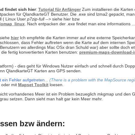
d findet sich hier
:
Tutorial für Anfänger
Zum installieren die Karten 
tpacken für QlandkarteGT Benutzer. Die .exe sind lzma2 gepackt, man
 ( Linux User
p7zip-full
--> siehe hier bzw
lomap_linux
. Nach entpacken der .exe findet man eine informations ... 
siehe
hier
Ich empfehle die Karten immer auf eine externe Speicherkart
schlossen, dass Fehler auftreten wenn die Karte auf dem internen Speic
Benutzern wo allerdings Mac OSx dran Schuld war) aber sollte doch e
 die fertig konvertierten Karten benutzen:
premium-maps-download-i
atform) - dies geht für Windows Nutzer einfach und schnell durch Doppe
nn QlandkarteGT Karten ans GPS senden.
 ein Fehler aufgetreten...
(There is a problem with the MapSource regist
 oder mit
Mapset Toolkit
loesen.
nicht vorhandenes Meer ist ein Problem bezueglich mkgmap und den G
grau setzen. Dann sieht man halt gar kein Meer mehr.
ussen bzw ändern: