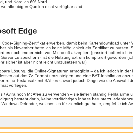
üd, und Nördlich 60° Nord.
 wo alle obigen Quellen nicht verfügbar sind.
osoft Edge
n Code-Signing-Zertifikat erwerben, damit beim Kartendownload unter
bis November hatte ich keine Möglichkeit ein Zertifikat zu nutzen. 
wird es noch immer nicht von Microsoft akzeptiert (passiert hoffentlich 
m Server zu speichern - ist die Nutzung extrem kompliziert geworden (ich
 sicher ist aber nicht leicht umzusetzen war)
gbare Lösung, die Online-Signaturen ermöglicht – da ich jedoch in der
ttdessen auf das 7z-Format umzusteigen und eine BAT-Installation anzub
er reine Textansatz mit BAT erschwert jedoch Dinge wie die Auswahl d
mat vorliegen.
us / Avira noch McAfee zu verwenden – sie liefern ständig Fehlalarme 
eidigung besteht darin, keine verdächtigen Inhalte herunterzuladen/anzu
n Windows Defender, welches ich für ziemlich gut halte, empfehle ich A