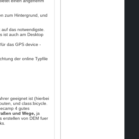
d bietet einen angenehm
ßen zum Hintergrund, und
t auf das notwendigste.
Es ist auch am Desktop
für das GPS device -
htung der online Typfile
rer geeignet ist (hierbei
uten, und class:bicycle.
asecamp 4 gutes
raßen und Wege,
ja
 erstellen von DEM fuer
ks.