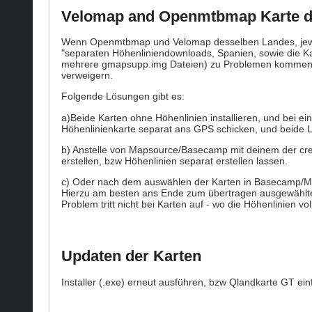
Velomap and Openmtbmap Karte d
Wenn Openmtbmap und Velomap desselben Landes, jeweils
"separaten Höhenliniendownloads, Spanien, sowie die Ka
mehrere gmapsupp.img Dateien) zu Problemen kommen. Me
verweigern.
Folgende Lösungen gibt es:
a)Beide Karten ohne Höhenlinien installieren, und bei ei
Höhenlinienkarte separat ans GPS schicken, und beide L
b) Anstelle von Mapsource/Basecamp mit deinem der crea
erstellen, bzw Höhenlinien separat erstellen lassen.
c) Oder nach dem auswählen der Karten in Basecamp/Map
Hierzu am besten ans Ende zum übertragen ausgewählten 
Problem tritt nicht bei Karten auf - wo die Höhenlinien voll
Updaten der Karten
Installer (.exe) erneut ausführen, bzw Qlandkarte GT ei