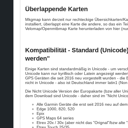
Überlappende Karten
Mkgmap kann derzeit nur rechteckige Übersichkarten/Ka
installiert, überlappt eine Karte die andere, so das ein 
Velomap/Openmtbmap Karte herunterladen von hier (nur f
Kompatibilität - Standard (Unicode)
werden"
Einige Karten sind standardmäßig in Unicode - um versch
Unicode kann nur kyrillisch oder Latein angezeigt werde
GPS Geräten die seit 2016 neu vorgestellt wurden - die B
nicht in Unicode - also ist Deutschland immer latin1 (No
Die Nicht Unicode Version der Europakarte (bzw aller U
dem Download sind Unicode - daher sind im "Nicht Unicod
Alle Garmin Geräte die erst seit 2016 neu auf dem
Edge 1000, 820, 520
Epix
GPS Maps 64 series
Etrex 20x / 30x (aber nicht das "Orignal"/bzw alte "
Etrex Touch 25/35