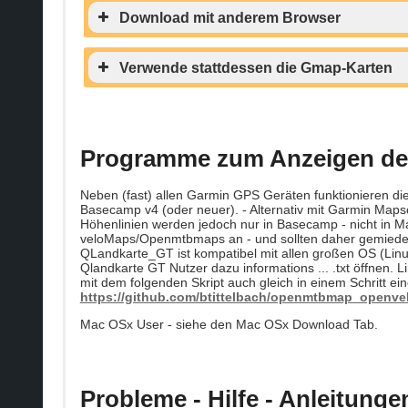
Download mit anderem Browser
Verwende stattdessen die Gmap-Karten
Programme zum Anzeigen der
Neben (fast) allen Garmin GPS Geräten funktionieren d
Basecamp v4 (oder neuer). - Alternativ mit Garmin Mapso
Höhenlinien werden jedoch nur in Basecamp - nicht in M
veloMaps/Openmtbmaps an - und sollten daher gemieden 
QLandkarte_GT ist kompatibel mit allen großen OS (Linu
Qlandkarte GT Nutzer dazu informations ... .txt öffnen. 
mit dem folgenden Skript auch gleich in einem Schritt ei
https://github.com/btittelbach/openmtbmap_openve
Mac OSx User - siehe den Mac OSx Download Tab.
Probleme - Hilfe - Anleitunge