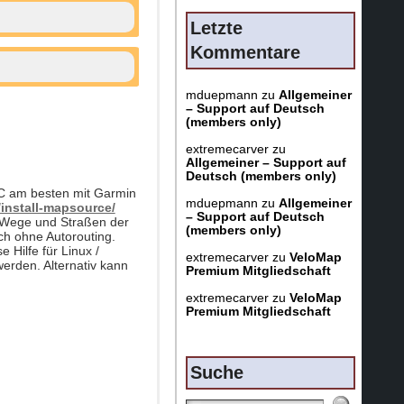
Letzte
Kommentare
mduepmann
zu
Allgemeiner
– Support auf Deutsch
(members only)
extremecarver
zu
Allgemeiner – Support auf
Deutsch (members only)
PC am besten mit Garmin
mduepmann
zu
Allgemeiner
s/install-mapsource/
– Support auf Deutsch
e Wege und Straßen der
(members only)
och ohne Autorouting.
Hilfe für Linux /
extremecarver
zu
VeloMap
werden. Alternativ kann
Premium Mitgliedschaft
extremecarver
zu
VeloMap
Premium Mitgliedschaft
Suche