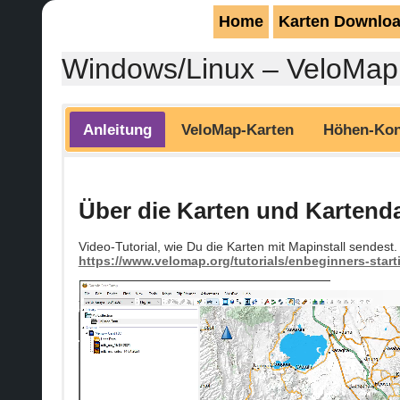
Home
Karten Downlo
Windows/Linux – VeloMap
Anleitung
VeloMap-Karten
Höhen-Kon
Über die Karten und Kartend
Video-Tutorial, wie Du die Karten mit Mapinstall sendest. 
https://www.velomap.org/tutorials/enbeginners-start
Video-
Player