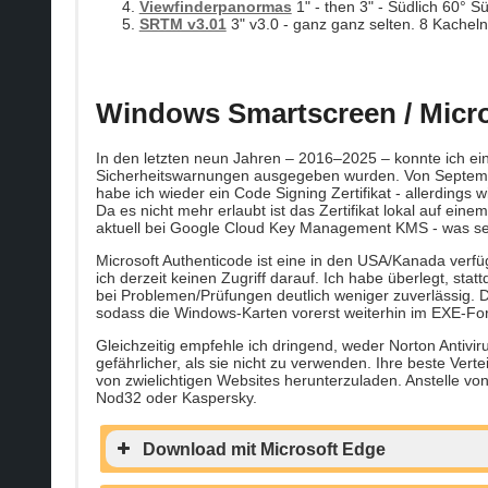
Viewfinderpanormas
1" - then 3" - Südlich 60° S
SRTM v3.01
3" v3.0 - ganz ganz selten. 8 Kacheln
Windows Smartscreen / Micr
In den letzten neun Jahren – 2016–2025 – konnte ich ei
Sicherheitswarnungen ausgegeben wurden. Von September 
habe ich wieder ein Code Signing Zertifikat - allerdings 
Da es nicht mehr erlaubt ist das Zertifikat lokal auf eine
aktuell bei Google Cloud Key Management KMS - was sehr
Microsoft Authenticode ist eine in den USA/Kanada verfü
ich derzeit keinen Zugriff darauf. Ich habe überlegt, sta
bei Problemen/Prüfungen deutlich weniger zuverlässig. D
sodass die Windows-Karten vorerst weiterhin im EXE-For
Gleichzeitig empfehle ich dringend, weder Norton Antivir
gefährlicher, als sie nicht zu verwenden. Ihre beste Vert
von zwielichtigen Websites herunterzuladen. Anstelle vo
Nod32 oder Kaspersky.
Download mit Microsoft Edge