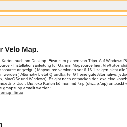
 Velo Map.
ie Karten auch am Desktop. Etwa zum planen von Trips. Auf Windows 
urce - Installationsanleitung für Garmin Mapsource hier:
/de/tutorial
apsource angzeigt. ( Mapsource versionen vor 6.16.1 zeigen nicht all
werden ) Alternativ bietet
Qlandkarte_GT
eine gute Alternative, jed
x, MacOSx und Windows). Es gibt nach entpacken der .exe eine konzise 
Linux/Unix User: Die .exe Karten können mit 7zip (etwa p7zip) entpackt 
ne gmapsupp erstellt werden:
lomap_linux
n