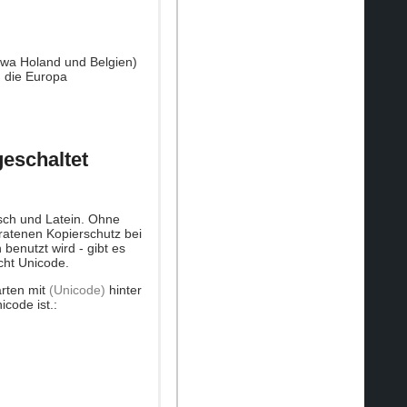
twa Holand und Belgien)
n die Europa
geschaltet
isch und Latein. Ohne
ratenen Kopierschutz bei
benutzt wird - gibt es
cht Unicode.
arten mit
(Unicode)
hinter
code ist.: