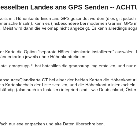
esselben Landes ans GPS Senden -- ACH
 mit Höhenkonturlinien ans GPS gesendet werden (dies gilt jedoch n
narische Inseln), kann es (insbesondere bei modernen Garmin GPS mit
ist wird dann die Velomap nicht angezeigt. Es kann allerdings soga
ner Karte die Option "separate Höhenlinienkarte installieren" auswälen.
änderkarten jeweils ohne Höhenkonturlinien.
te_gmapsupp * .bat batchfiles die gmapsupp.img erstellen, und nur e
source/Qlandkarte GT bei einer der beiden Karten die Höhenkonturl
Kartenkacheln der Liste scrollen, und die Höhenkonturlinienkacheln e
ständig (also auch im Installer) integriert sind - wie Deutschland, Österr
nfach nur exe entpacken und alte Daten überschreiben.