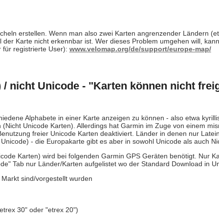
cheln erstellen. Wenn man also zwei Karten angrenzender Ländern (e
Teil der Karte nicht erkennbar ist. Wer dieses Problem umgehen will, kan
ür registrierte User):
www.velomap.org/de/support/europe-map/
 / nicht Unicode - "Karten können nicht frei
iedene Alphabete in einer Karte anzeigen zu können - also etwa kyrill
n (Nicht Unicode Karten). Allerdings hat Garmin im Zuge von einem mis
enutzung freier Unicode Karten deaktiviert. Länder in denen nur Latein 
n Unicode) - die Europakarte gibt es aber in sowohl Unicode als auch Ni
nicode Karten) wird bei folgenden Garmin GPS Geräten benötigt. Nur K
e" Tab nur Länder/Karten aufgelistet wo der Standard Download in Uni
 Markt sind/vorgestellt wurden
etrex 30" oder "etrex 20")