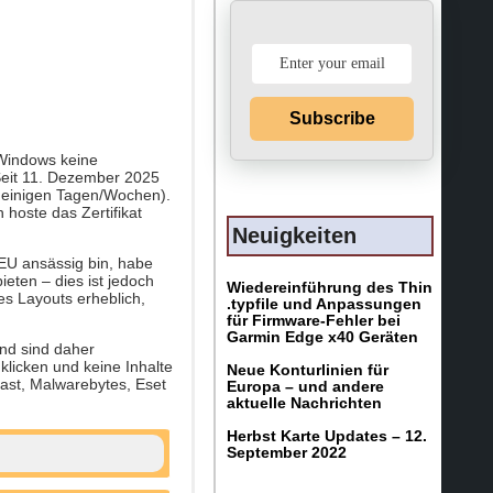
Subscribe
 Windows keine
Seit 11. Dezember 2025
in einigen Tagen/Wochen).
 hoste das Zertifikat
Neuigkeiten
 EU ansässig bin, habe
ieten – dies ist jedoch
Wiedereinführung des Thin
es Layouts erheblich,
.typfile und Anpassungen
für Firmware-Fehler bei
Garmin Edge x40 Geräten
und sind daher
klicken und keine Inhalte
Neue Konturlinien für
vast, Malwarebytes, Eset
Europa – und andere
aktuelle Nachrichten
Herbst Karte Updates – 12.
September 2022