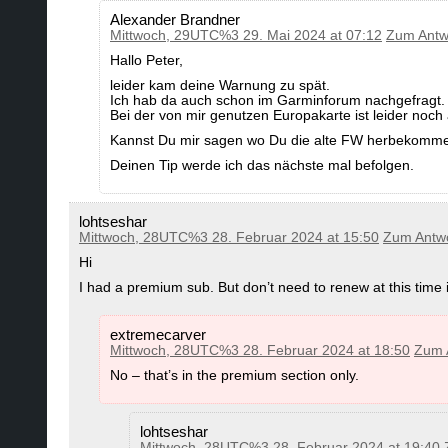
Alexander Brandner
Mittwoch, 29UTC%3 29. Mai 2024 at 07:12
Zum Antw
Hallo Peter,
leider kam deine Warnung zu spät.
Ich hab da auch schon im Garminforum nachgefragt.
Bei der von mir genutzen Europakarte ist leider noch a
Kannst Du mir sagen wo Du die alte FW herbekommen
Deinen Tip werde ich das nächste mal befolgen.
lohtseshar
Mittwoch, 28UTC%3 28. Februar 2024 at 15:50
Zum Antw
Hi
I had a premium sub. But don’t need to renew at this time
extremecarver
Mittwoch, 28UTC%3 28. Februar 2024 at 18:50
Zum 
No – that’s in the premium section only.
lohtseshar
Mittwoch, 28UTC%3 28. Februar 2024 at 19:40