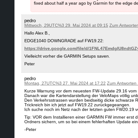
fixed about half a year ago by Garmin for the edge de
pedro
Mittwoch, 29UTC%3 29. Mai 2024 at 09:15
Zum Antworte
Hallo Alex B.,
EDGE1040 DOWNGRADE auf FW19.22:
https://drive.google.com/file/d/1FNL47EmdglU8nd
Vielleicht vorher die GARMIN Setups saven.
Peter
pedro
Montag, 27UTC%3 27. Mai 2024 at 17:22
Zum Antworten
Kurze Warnung vor dem neuesten FW-Update 29.16 vom
Danach war die Kartendarstellung der VeloMaps völlig un
Den Verkehrsstrassen wurden beidseitig dicke schwarze Rä
Trickreich bin ich jetzt auf FW19.22 zurückgegeangen.
Ich suche noch im Netz nach der letzten guten FW20.19 
Tip: VOR dem Installieren einer GARMIN FW immer erst
Ordners sichern, um so bei einem fehlerhaften Update ei
-Peter