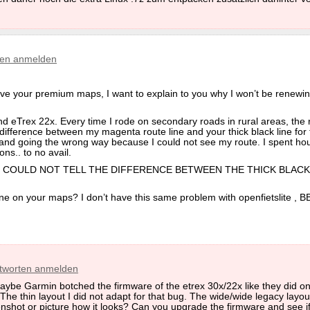
ten anmelden
rove your premium maps, I want to explain to you why I won’t be renewi
 eTrex 22x. Every time I rode on secondary roads in rural areas, the 
e difference between my magenta route line and your thick black line fo
 and going the wrong way because I could not see my route. I spent hou
ons.. to no avail.
turns.. I COULD NOT TELL THE DIFFERENCE BETWEEN THE THICK B
line on your maps? I don’t have this same problem with openfietslite 
tworten anmelden
. Maybe Garmin botched the firmware of the etrex 30x/22x like they did 
he thin layout I did not adapt for that bug. The wide/wide legacy layo
hot or picture how it looks? Can you upgrade the firmware and see if i