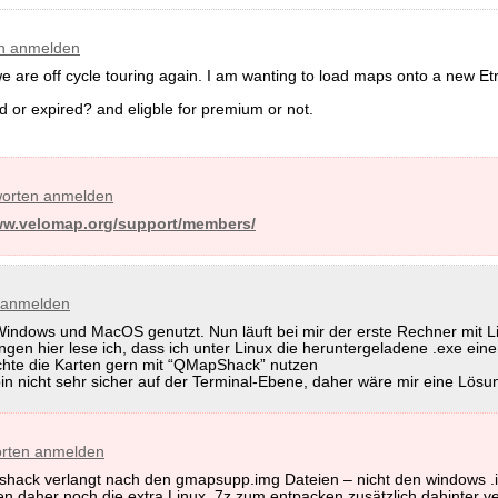
n anmelden
s we are off cycle touring again. I am wanting to load maps onto a new 
d or expired? and eligble for premium or not.
orten anmelden
ww.velomap.org/support/members/
 anmelden
 Windows und MacOS genutzt. Nun läuft bei mir der erste Rechner mit L
n hier lese ich, dass ich unter Linux die heruntergeladene .exe einer
chte die Karten gern mit “QMapShack” nutzen
bin nicht sehr sicher auf der Terminal-Ebene, daher wäre mir eine Lösun
rten anmelden
hack verlangt nach den gmapsupp.img Dateien – nicht den windows .
n daher noch die extra Linux .7z zum entpacken zusätzlich dahinter ver