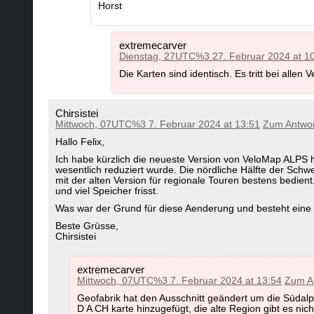
Horst
extremecarver
Dienstag, 27UTC%3 27. Februar 2024 at 1
Die Karten sind identisch. Es tritt bei all
Chirsistei
Mittwoch, 07UTC%3 7. Februar 2024 at 13:51
Zum Antwo
Hallo Felix,
Ich habe kürzlich die neueste Version von VeloMap ALPS he
wesentlich reduziert wurde. Die nördliche Hälfte der Sch
mit der alten Version für regionale Touren bestens bedie
und viel Speicher frisst.
Was war der Grund für diese Aenderung und besteht eine 
Beste Grüsse,
Chirsistei
extremecarver
Mittwoch, 07UTC%3 7. Februar 2024 at 13:54
Zum A
Geofabrik hat den Ausschnitt geändert um die Südalpe
D A CH karte hinzugefügt, die alte Region gibt es nic