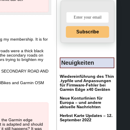
Subscribe
ng my membership. It is for
roads were a thick black
r the secondary roads on
rs trying to brighten my
Neuigkeiten
LACK SECONDARY ROAD AND
Wiedereinführung des Thin
.typfile und Anpassungen
, BBBikes and Garmin OSM
für Firmware-Fehler bei
Garmin Edge x40 Geräten
Neue Konturlinien für
Europa – und andere
aktuelle Nachrichten
Herbst Karte Updates – 12.
on the Garmin edge
September 2022
ut is adapted and should
t still happens? It was