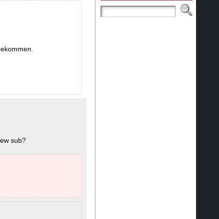
nbekommen.
 new sub?