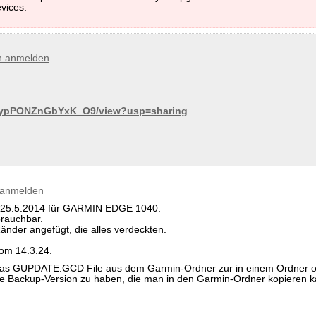
vices.
n anmelden
tGZypPONZnGbYxK_O9/view?usp=sharing
 anmelden
 25.5.2014 für GARMIN EDGE 1040.
brauchbar.
nder angefügt, die alles verdeckten.
vom 14.3.24.
 das GUPDATE.GCD File aus dem Garmin-Ordner zur in einem Ordner o
ne Backup-Version zu haben, die man in den Garmin-Ordner kopieren k