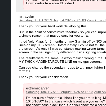
Downloadseite – etwa DE oder F.
nztraveler
Samstag, 09UTC%3 9. August 2025 at 05:09
Zum Antwor
Thank you for your hard work developing this.
But, in the spirit of constructive feedback so you can imp
a simple reason that maybe easy for you to fix.
I tried Velo Maps for 6 months on my Garmin eTrex 30X and
lines on my GPS screen. Unfortunately, I could not tell th
the screen. As result I was constantly making wrong turns
screen in the settings or try different outside lighting situati
The results were the same.. always making wrong 
MY THICK MAGENTA ROUTE LINE on my gps screen..
Can you change the secondary roads to a thinner lighter 
formats.
Thank you for your consideration.
extremecarver
Samstag, 09UTC%3 9. August 2025 at 13:08
Zum An
I’m not sure of what thick black line you are talking
1040/1050? In that case which layout are you using? T
not show those black lines. Can you show me a screens