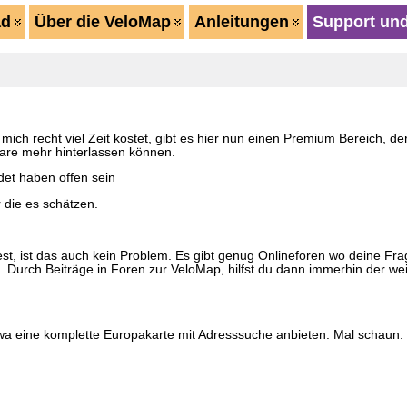
ad
Über die VeloMap
Anleitungen
Support und
 recht viel Zeit kostet, gibt es hier nun einen Premium Bereich, der
are mehr hinterlassen können.
det haben offen sein
 die es schätzen.
, ist das auch kein Problem. Es gibt genug Onlineforen wo deine F
 Durch Beiträge in Foren zur VeloMap, hilfst du dann immerhin der wei
twa eine komplette Europakarte mit Adresssuche anbieten. Mal schaun.