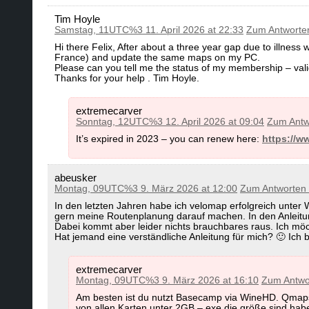
Tim Hoyle
Samstag, 11UTC%3 11. April 2026 at 22:33
Zum Antworte
Hi there Felix, After about a three year gap due to illnes
France) and update the same maps on my PC.
Please can you tell me the status of my membership – vali
Thanks for your help . Tim Hoyle.
extremecarver
Sonntag, 12UTC%3 12. April 2026 at 09:04
Zum Antw
It’s expired in 2023 – you can renew here:
https://w
abeusker
Montag, 09UTC%3 9. März 2026 at 12:00
Zum Antworten
In den letzten Jahren habe ich velomap erfolgreich unter
gern meine Routenplanung darauf machen. In den Anleitunge
Dabei kommt aber leider nichts brauchbares raus. Ich mö
Hat jemand eine verständliche Anleitung für mich? 🙂 Ich 
extremecarver
Montag, 09UTC%3 9. März 2026 at 16:10
Zum Antwo
Am besten ist du nutzt Basecamp via WineHD. Qmaps
von allen Karten unter 2GB – exe die größe sind habe