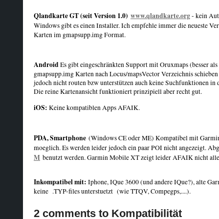
Qlandkarte GT (seit Version 1.0)
www.qlandkarte.org
- kein Aut
Windows gibt es einen Installer. Ich empfehle immer die neueste Ver
Karten im gmapsupp.img Format.
Android
Es gibt eingeschränkten Support mit Oruxmaps (besser als
gmapsupp.img Karten nach Locus/mapsVector Verzeichnis schieben
jedoch nicht routen bzw unterstützen auch keine Suchfunktionen in d
Die reine Kartenansicht funktioniert prinzipiell aber recht gut.
iOS:
Keine kompatiblen Apps AFAIK.
PDA, Smartphone
(Windows CE oder ME) Kompatibel mit Garmin M
moeglich. Es werden leider jedoch ein paar POI nicht angezeigt. A
M
benutzt werden. Garmin Mobile XT zeigt leider AFAIK nicht alle
Inkompatibel mit:
Iphone, IQue 3600 (und andere IQue?), alte Ga
keine .TYP-files unterstuetzt (wie TTQV, Compegps,....).
2 comments to Kompatibilität