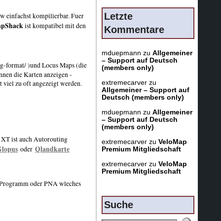
Letzte
zw einfachst kompilierbar. Fuer
pShack
ist kompatibel mit den
Kommentare
mduepmann
zu
Allgemeiner
– Support auf Deutsch
mg-format/ )und Locus Maps (die
(members only)
nen die Karten anzeigen -
extremecarver
zu
 viel zu oft angezeigt werden.
Allgemeiner – Support auf
Deutsch (members only)
mduepmann
zu
Allgemeiner
– Support auf Deutsch
(members only)
XT ist auch Autorouting
extremecarver
zu
VeloMap
Glopus
Qlandkarte
oder
Premium Mitgliedschaft
extremecarver
zu
VeloMap
Premium Mitgliedschaft
en Programm oder PNA wleches
Suche