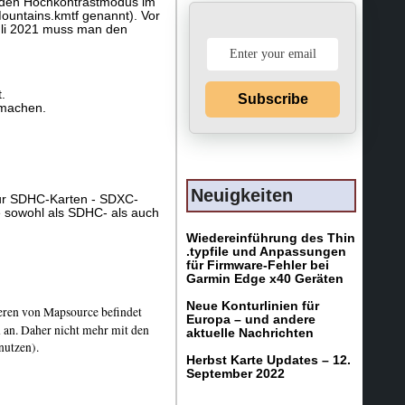
r den Hochkontrastmodus im
untains.kmtf genannt). Vor
uli 2021 muss man den
.
Subscribe
 machen.
Neuigkeiten
 nur SDHC-Karten - SDXC-
e sowohl als SDHC- als auch
Wiedereinführung des Thin
.typfile und Anpassungen
für Firmware-Fehler bei
Garmin Edge x40 Geräten
Neue Konturlinien für
eren von Mapsource befindet
Europa – und andere
 an. Daher nicht mehr mit den
aktuelle Nachrichten
nutzen).
Herbst Karte Updates – 12.
September 2022