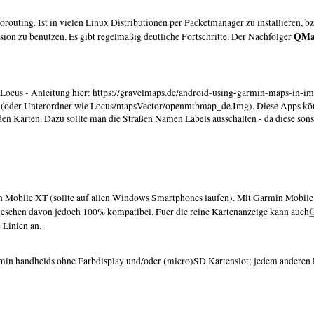
orouting. Ist in vielen Linux Distributionen per Packetmanager zu installieren, b
QMa
sion zu benutzen. Es gibt regelmaßig deutliche Fortschritte. Der Nachfolger
 Locus - Anleitung hier: https://gravelmaps.de/android-using-garmin-maps-in-i
 (oder Unterordner wie Locus/mapsVector/openmtbmap_de.Img). Diese Apps kön
en Karten. Dazu sollte man die Straßen Namen Labels ausschalten - da diese sonst
obile XT (sollte auf allen Windows Smartphones laufen). Mit Garmin Mobile 
bgesehen davon jedoch 100% kompatibel. Fuer die reine Kartenanzeige kann auch
 Linien an.
rmin handhelds ohne Farbdisplay und/oder (micro)SD Kartenslot; jedem ander