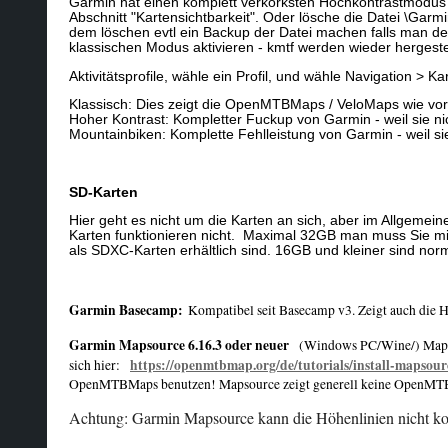
Garmin hat einen komplett verkorksten Hochkontrastmodus 
Abschnitt "Kartensichtbarkeit". Oder lösche die Datei \
dem löschen evtl ein Backup der Datei machen falls man d
klassischen Modus aktivieren - kmtf werden wieder hergeste
Aktivitätsprofile, wähle ein Profil, und wähle Navigation > 
Klassisch: Dies zeigt die OpenMTBMaps / VeloMaps wie vor
Hoher Kontrast: Kompletter Fuckup von Garmin - weil sie ni
Mountainbiken: Komplette Fehlleistung von Garmin - weil sie 
SD-Karten
Hier geht es nicht um die Karten an sich, aber im Allgeme
Karten funktionieren nicht. Maximal 32GB man muss Sie mit
als SDXC-Karten erhältlich sind. 16GB und kleiner sind n
Garmin Basecamp:
Kompatibel seit Basecamp v3. Zeigt auch die H
Garmin Mapsource 6.16.3 oder neuer
(Windows PC/Wine/) Mapsou
https://openmtbmap.org/de/tutorials/install-mapsour
sich hier:
OpenMTBMaps benutzen! Mapsource zeigt generell keine OpenMTBMa
Achtung: Garmin Mapsource kann die Höhenlinien nicht korr