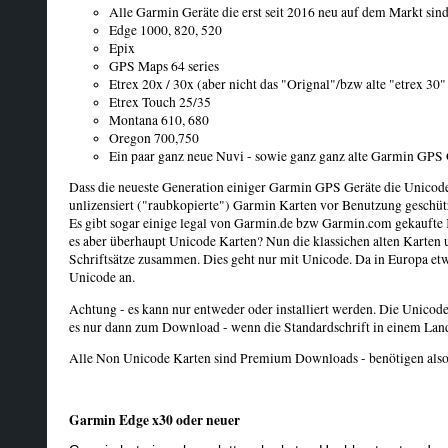
Alle Garmin Geräte die erst seit 2016 neu auf dem Markt sin
Edge 1000, 820, 520
Epix
GPS Maps 64 series
Etrex 20x / 30x (aber nicht das "Orignal"/bzw alte "etrex 30"
Etrex Touch 25/35
Montana 610, 680
Oregon 700,750
Ein paar ganz neue Nuvi - sowie ganz ganz alte Garmin GPS
Dass die neueste Generation einiger Garmin GPS Geräte die Unicode 
unlizensiert ("raubkopierte") Garmin Karten vor Benutzung geschütz
Es gibt sogar einige legal von Garmin.de bzw Garmin.com gekaufte 
es aber überhaupt Unicode Karten? Nun die klassichen alten Karten u
Schriftsätze zusammen. Dies geht nur mit Unicode. Da in Europa etwa
Unicode an.
Achtung - es kann nur entweder oder installiert werden. Die Unico
es nur dann zum Download - wenn die Standardschrift in einem Land 
Alle Non Unicode Karten sind Premium Downloads - benötigen also 
Garmin Edge x30 oder neuer