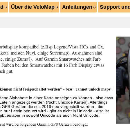
ad
Über die VeloMap
Anleitungen
Support und
Farbdisplay kompatibel (z.Bsp Legend/Vista HCx and Cx,
kota, meisten Nuvi, einige Streetmap). Ausnahmen sind
Ique, einige Zumo?). Auf Garmin Smartwatches mit Farb
e Farben bei den Smartwatches mit 16 Farb Display etwas
ich gut.
 können nicht freigeschaltet werden" - bzw "cannot unlock maps"
dene Alphabete in einer Karte anzeigen zu können - also etwa
 Latein angezeigt werden (Nicht Unicode Karten). Allerdings
GPS Geräten die seit 2016 neu vorgestellt wurden - die
nur Latein benutzt wird - gibt es nicht in Unicode - also ist
ibt es aber in sowohl Unicode als auch Nicht Unicode.
en) wird bei folgenden Garmin GPS Geräten benötigt.: