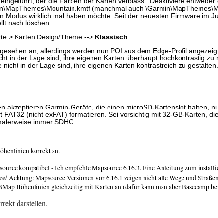
eingeführt, der die Farben der Karten verblasst. Deaktiviere entwede
Garmin\MapThemes\Mountain.kmtf (manchmal auch \Garmin\MapThemes\Mo
en Modus wirklich mal haben möchte. Seit der neuesten Firmware im J
llt nach löschen
Karte > Karten Design/Theme -->
Klassisch
gesehen an, allerdings werden nun POI aus dem Edge-Profil angezeigt
cht in der Lage sind, ihre eigenen Karten überhaupt hochkontrastig zu
nicht in der Lage sind, ihre eigenen Karten kontrastreich zu gestalten.
inen akzeptieren Garmin-Geräte, die einen microSD-Kartenslot haben,
 FAT32 (nicht exFAT) formatieren. Sei vorsichtig mit 32-GB-Karten, di
ormalerweise immer SDHC.
öhenlinien korrekt an.
rce kompatibel - Ich empfehle Mapsource 6.16.3. Eine Anleitung zum installi
ce/
Achtung: Mapsource Versionen vor 6.16.1 zeigen nicht alle Wege und Straßen
p Höhenlinien gleichzeitig mit Karten an (dafür kann man aber Basecamp be
ekt darstellen.