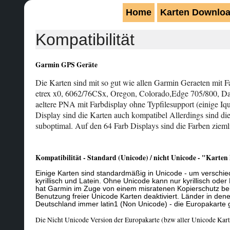
Home
Karten Downlo
Kompatibilität
Garmin GPS Geräte
Die Karten sind mit so gut wie allen Garmin Geraeten mit 
etrex x0, 6062/76CSx, Oregon, Colorado,Edge 705/800, Da
aeltere PNA mit Farbdisplay ohne Typfilesupport (einige 
Display sind die Karten auch kompatibel Allerdings sind di
suboptimal. Auf den 64 Farb Displays sind die Farben zieml
Kompatibilität - Standard (Unicode) / nicht Unicode - "Karten
Einige Karten sind standardmäßig in Unicode - um verschie
kyrillisch und Latein. Ohne Unicode kann nur kyrillisch oder
hat Garmin im Zuge von einem misratenen Kopierschutz bei 
Benutzung freier Unicode Karten deaktiviert. Länder in denen 
Deutschland immer latin1 (Non Unicode) - die Europakarte g
Die Nicht Unicode Version der Europakarte (bzw aller Unicode Kart