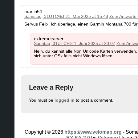
martin54
Samstag, 31UTC%3 31. Mai 2025 at 15:48
Zum Antworte
Servus Felix. Ich überlege, einen Garmin Montana 700 fü
extremecarver
Sonntag, 01UTC%3 1. Juni 2025 at 20:07
Zum Antwo
Nein, du kannst alle Non Unicode Karten verwenden.
sich unter OSx falls nicht Windows lösen.
Leave a Reply
You must be
logged in
to post a comment.
Copyright © 2026
https://www.velomap.org
- Some 
BY-SA-2.0
by
Velomap
Using Da