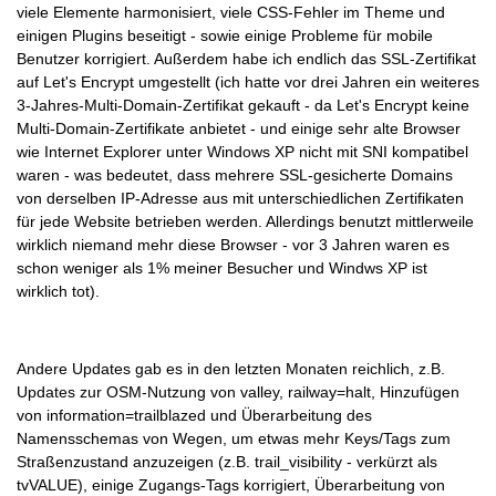
viele Elemente harmonisiert, viele CSS-Fehler im Theme und
einigen Plugins beseitigt - sowie einige Probleme für mobile
Benutzer korrigiert. Außerdem habe ich endlich das SSL-Zertifikat
auf Let's Encrypt umgestellt (ich hatte vor drei Jahren ein weiteres
3-Jahres-Multi-Domain-Zertifikat gekauft - da Let's Encrypt keine
Multi-Domain-Zertifikate anbietet - und einige sehr alte Browser
wie Internet Explorer unter Windows XP nicht mit SNI kompatibel
waren - was bedeutet, dass mehrere SSL-gesicherte Domains
von derselben IP-Adresse aus mit unterschiedlichen Zertifikaten
für jede Website betrieben werden. Allerdings benutzt mittlerweile
wirklich niemand mehr diese Browser - vor 3 Jahren waren es
schon weniger als 1% meiner Besucher und Windws XP ist
wirklich tot).
Andere Updates gab es in den letzten Monaten reichlich, z.B.
Updates zur OSM-Nutzung von valley, railway=halt, Hinzufügen
von information=trailblazed und Überarbeitung des
Namensschemas von Wegen, um etwas mehr Keys/Tags zum
Straßenzustand anzuzeigen (z.B. trail_visibility - verkürzt als
tvVALUE), einige Zugangs-Tags korrigiert, Überarbeitung von