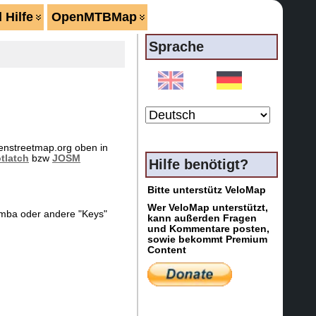
 Hilfe
OpenMTBMap
Sprache
enstreetmap.org oben in
tlatch
bzw
JOSM
Hilfe benötigt?
Bitte unterstütz VeloMap
Wer VeloMap unterstützt,
:imba oder andere "Keys"
kann außerden Fragen
und Kommentare posten,
sowie bekommt Premium
Content