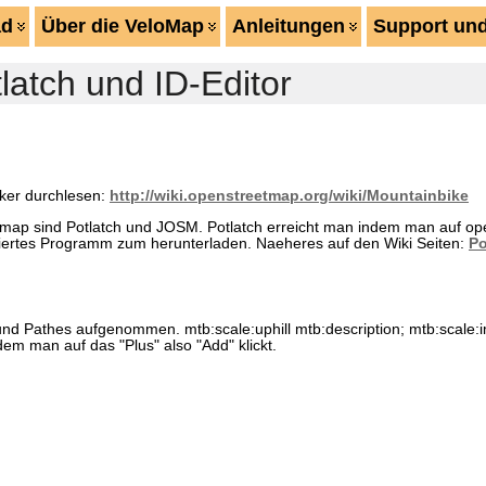
ad
Über die VeloMap
Anleitungen
Support und
latch und ID-Editor
iker durchlesen:
http://wiki.openstreetmap.org/wiki/Mountainbike
map sind Potlatch und JOSM. Potlatch erreicht man indem man auf op
basiertes Programm zum herunterladen. Naeheres auf den Wiki Seiten:
Po
 und Pathes aufgenommen. mtb:scale:uphill mtb:description; mtb:scale
 man auf das "Plus" also "Add" klickt.