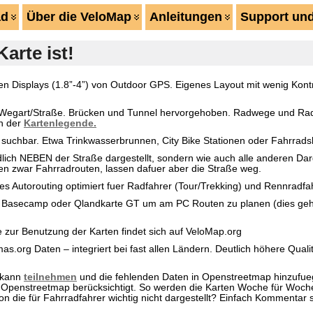
ad
Über die VeloMap
Anleitungen
Support und
arte ist!
nen Displays (1.8”-4”) von Outdoor GPS. Eigenes Layout mit wenig Kont
 Wegart/Straße. Brücken und Tunnel hervorgehoben. Radwege und Rads
in der
Kartenlegende.
suchbar. Etwa Trinkwasserbrunnen, City Bike Stationen oder Fahrrads
dlich NEBEN der Straße dargestellt, sondern wie auch alle anderen Dar
gen zwar Fahrradrouten, lassen dafuer aber die Straße weg.
es Autorouting optimiert fuer Radfahrer (Tour/Trekking) und Rennradfa
Basecamp oder Qlandkarte GT um am PC Routen zu planen (dies geht
 zur Benutzung der Karten findet sich auf VeloMap.org
s.org Daten – integriert bei fast allen Ländern. Deutlich höhere Quali
 kann
teilnehmen
und die fehlenden Daten in Openstreetmap hinzufu
Openstreetmap berücksichtigt. So werden die Karten Woche für Woche
on die für Fahrradfahrer wichtig nicht dargestellt? Einfach Kommentar