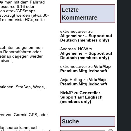
. Da man mit dem Fahrrad
apsource 6.16 oder
Letzte
tion etrex/GPSmaps
evorzugt werden (etwa 30-
Kommentare
einem Vista HCx, sollte
extremecarver
zu
Allgemeiner – Support auf
Deutsch (members only)
ahrzehnten aufgenommen
Andreas_HGW
zu
um Rennradfahren oder
Allgemeiner – Support auf
reetmap dagegen werden
Deutsch (members only)
raßen ,
extremecarver
zu
VeloMap
Premium Mitgliedschaft
Anja Helling
zu
VeloMap
Premium Mitgliedschaft
ationen, Straßen, Wege,
NickJP
zu
Genereller
Support auf Englisch
(members only)
tzer von Garmin GPS, oder
Suche
 Mapsource kann auch