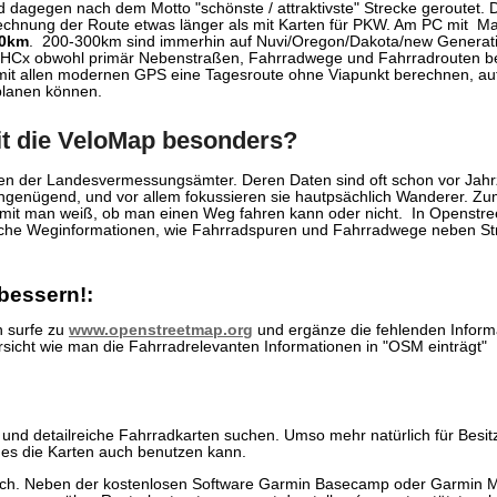
d dagegen nach dem Motto "schönste / attraktivste" Strecke geroutet
Berechnung der Route etwas länger als mit Karten für PKW. Am PC mit M
0km
. 200-300km sind immerhin auf Nuvi/Oregon/Dakota/new Genera
a HCx obwohl primär Nebenstraßen, Fahrradwege und Fahrradrouten b
it allen modernen GPS eine Tagesroute ohne Viapunkt berechnen, auf 
 planen können.
t die VeloMap besonders?
ten der Landesvermessungsämter. Deren Daten sind oft schon vor J
ungenügend, und vor allem fokussieren sie hautpsächlich Wanderer. Z
 damit man weiß, ob man einen Weg fahren kann oder nicht. In Openst
liche Weginformationen, wie Fahrradspuren und Fahrradwege neben St
bessern!:
n surfe zu
www.openstreetmap.org
und ergänze die fehlenden Inform
rsicht wie man die Fahrradrelevanten Informationen in "OSM einträgt"
e und detailreiche Fahrradkarten suchen. Umso mehr natürlich für Besi
ches die Karten auch benutzen kann.
erlich. Neben der kostenlosen Software Garmin Basecamp oder Garmin