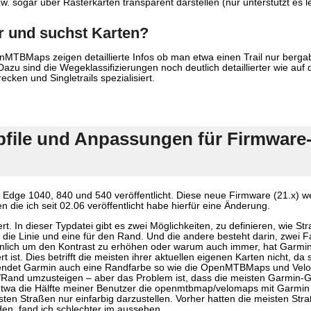
. sogar über Rasterkarten transparent darstellen (nur unterstützt es le
r und suchst Karten?
nMTBMaps zeigen detaillierte Infos ob man etwa einen Trail nur berg
azu sind die Wegeklassifizierungen noch deutlich detaillierter wie auf
ken und Singletrails spezialisiert.
pfile und Anpassungen für Firmware-
r Edge 1040, 840 und 540 veröffentlicht. Diese neue Firmware (21.x) w
 die ich seit 02.06 veröffentlicht habe hierfür eine Änderung.
ert. In dieser Typdatei gibt es zwei Möglichkeiten, zu definieren, wie 
ür die Linie und eine für den Rand. Und die andere besteht darin, zwe
heinlich um den Kontrast zu erhöhen oder warum auch immer, hat Garmi
rt ist. Dies betrifft die meisten ihrer aktuellen eigenen Karten nicht, da
endet Garmin auch eine Randfarbe so wie die OpenMTBMaps und VeloMa
ie/Rand umzusteigen – aber das Problem ist, dass die meisten Garmin-
ss etwa die Hälfte meiner Benutzer die openmtbmap/velomaps mit Garmi
sten Straßen nur einfarbig darzustellen. Vorher hatten die meisten St
den, fand ich schlechter im aussehen.