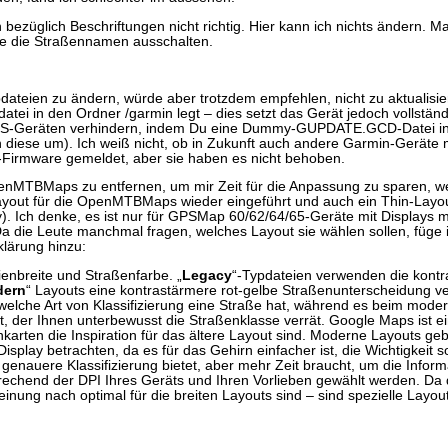
 bezüglich Beschriftungen nicht richtig. Hier kann ich nichts ändern. 
kte die Straßennamen ausschalten.
pdateien zu ändern, würde aber trotzdem empfehlen, nicht zu aktualisier
 in den Ordner /garmin legt – dies setzt das Gerät jedoch vollständi
GPS-Geräten verhindern, indem Du eine Dummy-GUPDATE.GCD-Datei in 
n diese um). Ich weiß nicht, ob in Zukunft auch andere Garmin-Geräte 
-Firmware gemeldet, aber sie haben es nicht behoben.
penMTBMaps zu entfernen, um mir Zeit für die Anpassung zu sparen, 
ayout für die OpenMTBMaps wieder eingeführt und auch ein Thin-Layou
y). Ich denke, es ist nur für GPSMap 60/62/64/65-Geräte mit Displays m
a die Leute manchmal fragen, welches Layout sie wählen sollen, füge 
klärung hinzu:
ienbreite und Straßenfarbe. „
Legacy
“-Typdateien verwenden die kontr
ern
“ Layouts eine kontrastärmere rot-gelbe Straßenunterscheidung v
, welche Art von Klassifizierung eine Straße hat, während es beim mod
, der Ihnen unterbewusst die Straßenklasse verrät. Google Maps ist ei
arten die Inspiration für das ältere Layout sind. Moderne Layouts ge
splay betrachten, da es für das Gehirn einfacher ist, die Wichtigkeit s
genauere Klassifizierung bietet, aber mehr Zeit braucht, um die Inform
prechend der DPI Ihres Geräts und Ihren Vorlieben gewählt werden. Da 
ung nach optimal für die breiten Layouts sind – sind spezielle Layou