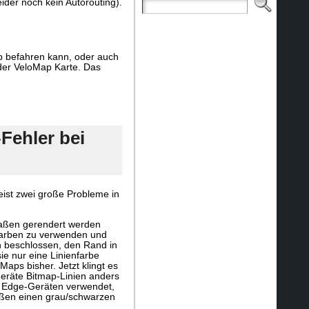
ider noch kein Autorouting).
ab befahren kann, oder auch
 der VeloMap Karte. Das
Fehler bei
eist zwei große Probleme in
Straßen gerendert werden
i Farben zu verwenden und
n beschlossen, den Rand in
 sie nur eine Linienfarbe
ps bisher. Jetzt klingt es
Geräte Bitmap-Linien anders
n Edge-Geräten verwendet,
raßen einen grau/schwarzen