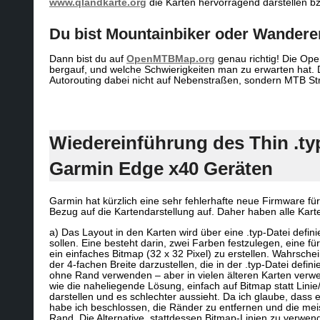
www.qlandkarte.org
die Karten hervorragend darstellen bzw
Du bist Mountainbiker oder Wandere
Dann bist du auf
OpenMTBMap.org
genau richtig! Die Ope
bergauf, und welche Schwierigkeiten man zu erwarten hat. D
Autorouting dabei nicht auf Nebenstraßen, sondern MTB Strec
Wiedereinführung des Thin .ty
Garmin Edge x40 Geräten
Garmin hat kürzlich eine sehr fehlerhafte neue Firmware fü
Bezug auf die Kartendarstellung auf. Daher haben alle Karten
a) Das Layout in den Karten wird über eine .typ-Datei defini
sollen. Eine besteht darin, zwei Farben festzulegen, eine f
ein einfaches Bitmap (32 x 32 Pixel) zu erstellen. Wahrsc
der 4-fachen Breite darzustellen, die in der .typ-Datei definie
ohne Rand verwenden – aber in vielen älteren Karten verw
wie die naheliegende Lösung, einfach auf Bitmap statt Lin
darstellen und es schlechter aussieht. Da ich glaube, da
habe ich beschlossen, die Ränder zu entfernen und die mei
Rand. Die Alternative, stattdessen Bitmap-Linien zu verwen