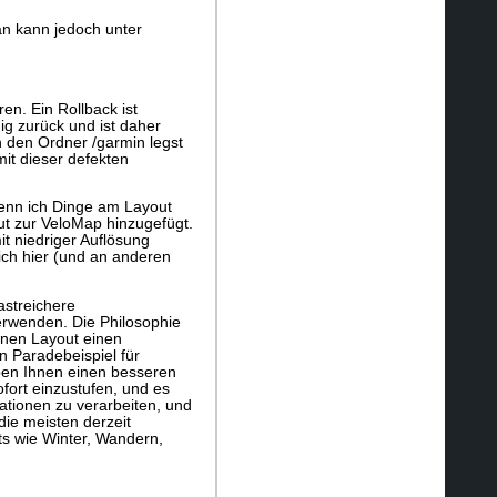
Man kann jedoch unter
en. Ein Rollback ist
g zurück und ist daher
den Ordner /garmin legst
mit dieser defekten
wenn ich Dinge am Layout
t zur VeloMap hinzugefügt.
it niedriger Auflösung
ich hier (und an anderen
astreichere
erwenden. Die Philosophie
ernen Layout einen
n Paradebeispiel für
ben Ihnen einen besseren
ofort einzustufen, und es
ationen zu verarbeiten, und
die meisten derzeit
ts wie Winter, Wandern,