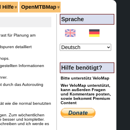
 Hilfe
OpenMTBMap
Sprache
rast für Planung am
puren detailliert
hops.
gestellten Informationen
Hilfe benötigt?
hrer.
Bitte unterstütz VeloMap
 durch das Autorouting
Wer VeloMap unterstützt,
kann außerden Fragen
und Kommentare posten,
sowie bekommt Premium
Content
tät wie die normal benutzten
egen. Zum wöchentlichen
 besser und kompletter.
 schreiben und ich werde es