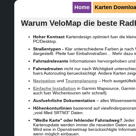
Home
Karten Downlo
Warum VeloMap die beste RadK
Hoher Kontrast
Kartendesign optimiert fuer die klei
PC/Desktop.
Straßentypen -
Klar unterschiedene Farben je nach
dargestellt. Pfeile fuer Einbahnstraßen… Mehr dazu 
Fahrradrelevante
Informationen hervorgehoben und 
Fahrradrouten
nicht nur nach Wichtigkeit unterschie
fuers Autorouting beruecksichtigt. Andere Karten zei
Navigation
und
Tourenplanung
– Hoch ausgetüftelt
Einfache Installation
in Garmin Mapsource, Garmin 
auch fuer Wochentouren sehr schnell).
Ausfuehrliche Dokumentation
– alles Wissenswerte
Höhenkonturlinien
basierend auf viewfinderpanorama
„void filled SRTM3" Daten.
"Weiße Karte" oder fehlender Fahrradweg?
Jeder
Kartenupdate werden immer die neuesten Daten aus 
Wird eine in Openstreetmap berücksichtigte Informati
wenn möglich einbauen.