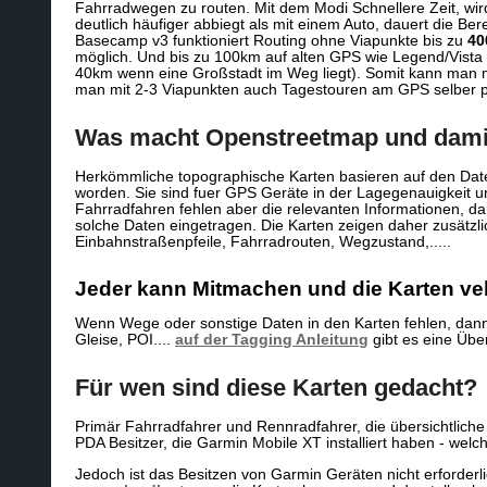
Fahrradwegen zu routen. Mit dem Modi Schnellere Zeit, wir
deutlich häufiger abbiegt als mit einem Auto, dauert die 
Basecamp v3 funktioniert Routing ohne Viapunkte bis zu
40
möglich. Und bis zu 100km auf alten GPS wie Legend/Vist
40km wenn eine Großstadt im Weg liegt). Somit kann man m
man mit 2-3 Viapunkten auch Tagestouren am GPS selber
Was macht Openstreetmap und dami
Herkömmliche topographische Karten basieren auf den Da
worden. Sie sind fuer GPS Geräte in der Lagegenauigkeit 
Fahrradfahren fehlen aber die relevanten Informationen,
solche Daten eingetragen. Die Karten zeigen daher zusätz
Einbahnstraßenpfeile, Fahrradrouten, Wegzustand,.....
Jeder kann Mitmachen und die Karten ve
Wenn Wege oder sonstige Daten in den Karten fehlen, dan
Gleise, POI....
auf der Tagging Anleitung
gibt es eine Übe
Für wen sind diese Karten gedacht?
Primär Fahrradfahrer und Rennradfahrer, die übersichtlich
PDA Besitzer, die Garmin Mobile XT installiert haben - wel
Jedoch ist das Besitzen von Garmin Geräten nicht erford