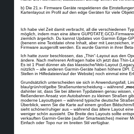
b) Die 21.x- Firmware Geräte respektieren die Einstellungen
Kartenlayout im Profil auf den edge Geräten für viele Obje
Ich habe viel Zeit damit verbracht, all die verschiedenen Ty
möglich, indem man eine ältere GUPDTATE.GCD-Firmwaredatei
ziemlich ärgerlich. Du kannst Updates von Garmin Edge-
(benenn eine Textdatei ohne Inhalt, aber mit Leerzeichen, i
Firmware ausgerollt werden. Es wurde Garmin in ihrer Beta
Ich hatte zuvor beschlossen, das „Thin“-Layout aus den O
ändere. Nach mehreren Anfragen habe ich jetzt das Thin-L
Es ist 1 Pixel dünner als das klassische/Velo-Layout (Legac
nützlich – alle anderen Garmin-Geräte haben höhere DPI. D
Stellen in Hilfedateien/auf der Website) noch einmal eine Er
Grundsätzlich unterscheiden sie sich in Anwendungsfall, Lin
blau/grün/rot/gelbe Straßenunterscheidung – während „
mod
dahinter ist, dass Sie bei älteren Typdateien genau wissen
fließenderen Ansatz von Autobahnen zu kleinen Straßen gibt
moderne Layouttypen – während typische deutsche Straßenk
Überblick, wenn Sie die Karte auf einem großen Bildschirm/Di
sieht schöner/ruhiger aus – während das ältere Layout eine 
weniger schön aussieht. Die Breite des Layouts sollte ents
verkauften Garmin-Geräte (außer Smartwatches) meiner Mein
Einfach oder Topo nur im breiten Stil verfügbar.