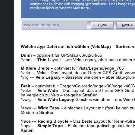
Welche .typ-Datei soll ich wählen (VeloMap) – Sortiert 
Dünn
– optimiert für GPSMap 60/62/64/65
*vthn ---
Thin
Layout – wie Velo Legacy, aber noch dünnere
Mittlere Breite
– optimiert für Vista/Legend/edge_705
*velo ---
Velo
– Das Layout, das auf Ihrem GPS-Gerät verwend
*vllg ---
Velo Legacy
– dasselbe wie oben – aber blau-grün
Breit
– optimiert für Oregon/Colorado/edge x30/edge x40
*velw ---
Velo Wide
– Das Layout, das auf Ihrem GPS-Gerät 
im Vergleich zu Velo – rot-gelbe Straßen
*vwlg ---
Velo Wide Legacy
Gleiches wie oben – das Wide L
*esyv ---
Wide Easy
– einfaches Layout mit (fast) keinen z
Moderne Straßen.
*race ---
Racing Bicycle
– Das beste Layout für Renn-/Stra
*topv ---
Simple Topo
– Einfacher topografisch gestalteter 
Karten.