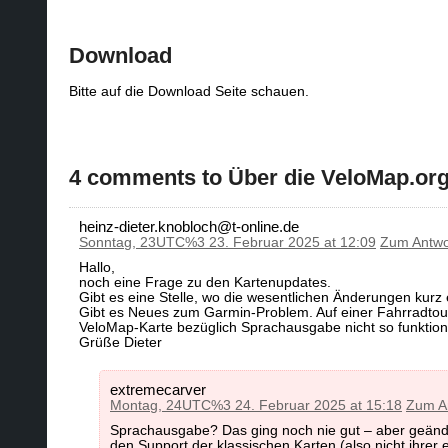
Download
Bitte auf die Download Seite schauen.
4 comments to Über die VeloMap.or
heinz-dieter.knobloch@t-online.de
Sonntag, 23UTC%3 23. Februar 2025 at 12:09
Zum Antwo
Hallo,
noch eine Frage zu den Kartenupdates.
Gibt es eine Stelle, wo die wesentlichen Änderungen kurz e
Gibt es Neues zum Garmin-Problem. Auf einer Fahrradtour
VeloMap-Karte bezüglich Sprachausgabe nicht so funktioni
Grüße Dieter
extremecarver
Montag, 24UTC%3 24. Februar 2025 at 15:18
Zum A
Sprachausgabe? Das ging noch nie gut – aber geänder
den Support der klassischen Karten (also nicht ihrer