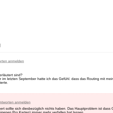
g
rten anmelden
rläutert sind?
 im letzten September hatte ich das Gefühl. dass das Routing mit m
erte.
ntworten anmelden
t sollte sich diesbezüglich nichts haben. Das Hauptproblem ist dass 
 eigenen Pro Karten) immer mehr verfallen hat lassen.