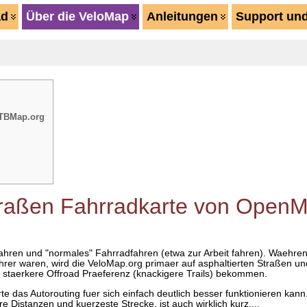
ad
Über die VeloMap
Anleitungen
Support und
MTBMap.org
Straßen Fahrradkarte von Ope
fahren und "normales" Fahrradfahren (etwa zur Arbeit fahren). Waeh
hrer waren, wird die VeloMap.org primaer auf asphaltierten Straßen u
staerkere Offroad Praeferenz (knackigere Trails) bekommen.
te das Autorouting fuer sich einfach deutlich besser funktionieren kann.
 Distanzen und kuerzeste Strecke, ist auch wirklich kurz....