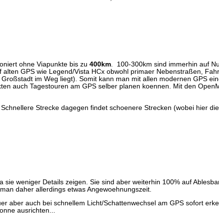
niert ohne Viapunkte bis zu
400km
. 100-300km sind immerhin auf N
f alten GPS wie Legend/Vista HCx obwohl primaer Nebenstraßen, Fa
Großstadt im Weg liegt). Somit kann man mit allen modernen GPS ein
unkten auch Tagestouren am GPS selber planen koennen. Mit den OpenM
, Schnellere Strecke dagegen findet schoenere Strecken (wobei hier d
 sie weniger Details zeigen. Sie sind aber weiterhin 100% auf Ablesb
t man daher allerdings etwas Angewoehnungszeit.
er aber auch bei schnellem Licht/Schattenwechsel am GPS sofort erken
nne ausrichten...