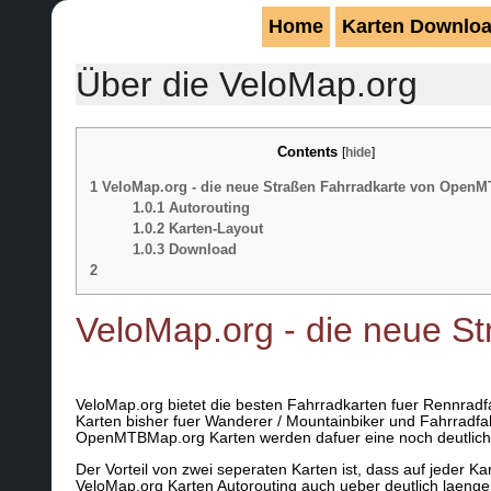
Home
Karten Downlo
Über die VeloMap.org
Contents
[
hide
]
1
VeloMap.org - die neue Straßen Fahrradkarte von Open
1.0.1
Autorouting
1.0.2
Karten-Layout
1.0.3
Download
2
VeloMap.org - die neue 
VeloMap.org bietet die besten Fahrradkarten fuer Rennrad
Karten bisher fuer Wanderer / Mountainbiker und Fahrradfa
OpenMTBMap.org Karten werden dafuer eine noch deutlich 
Der Vorteil von zwei seperaten Karten ist, dass auf jeder Kar
VeloMap.org Karten Autorouting auch ueber deutlich laengere