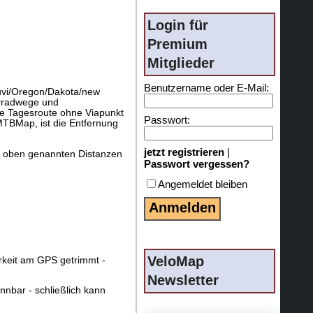
Login für
Premium
Mitglieder
Benutzername oder E-Mail:
uvi/Oregon/Dakota/new
hrradwege und
e Tagesroute ohne Viapunkt
Passwort:
TBMap, ist die Entfernung
jetzt registrieren
|
ie oben genannten Distanzen
Passwort vergessen?
Angemeldet bleiben
VeloMap
arkeit am GPS getrimmt -
Newsletter
nbar - schließlich kann