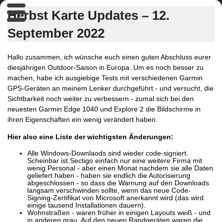
Herbst Karte Updates – 12.
September 2022
Hallo zusammen, ich wünsche euch einen guten Abschluss eurer
diesjährigen Outdoor-Saison in Europa. Um es noch besser zu
machen, habe ich ausgiebige Tests mit verschiedenen Garmin
GPS-Geräten an meinem Lenker durchgeführt - und versucht, die
Sichtbarkeit noch weiter zu verbessern - zumal sich bei den
neuesten Garmin Edge 1040 und Explore 2 die Bildschirme in
ihren Eigenschaften ein wenig verändert haben.
Hier also eine Liste der wichtigsten Änderungen:
Alle Windows-Downlaods sind wieder code-signiert.
Scheinbar ist Sectigo einfach nur eine weitere Firma mit
wenig Personal - aber einen Monat nachdem sie alle Daten
geliefert haben - haben sie endlich die Autorisierung
abgeschlossen - so dass die Warnung auf den Downloads
langsam verschwinden sollte, wenn das neue Code-
Signing-Zertifikat von Microsoft anerkannt wird (das wird
einige tausend Installationen dauern).
Wohnstraßen - waren früher in einigen Layouts weiß - und
in anderen grau. Auf den neuen Randgeräten waren die