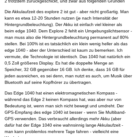
2 trotzdem zurückgeschickt, und zwar aus folgenden Gründen
Die Akkulaufzeit des explore 2 ist gut - aber nicht großartig. Man
kann es etwa 12-20 Stunden nutzen (je nach Intensität der
Hintergrundbeleuchtung). Der Akku ist einfach viel kleiner als
beim edge 1040. Dem Explore 2 fehlt ein Umgebungslichtsensor -
man muss also die Hintergrundbeleuchtung permanent auf 80%
stellen. Bei 100% ist es tatsächlich ein klein wenig heller als das
edge 1040 - aber der Unterschied ist kaum zu bemerken. Ich
vermute, die Technologie ist identisch. Das 1040 hat natürlich ein
0,5 Zoll größeres Display. Es hat die doppelte Menge an
Speicher, 32 GB gegenüber 16 GB. Ich denke, dass 16 GB für
jeden ausreichen, es sei denn, man nutzt es auch, um Musik über
Bluetooth auf seine Kopfhörer zu übertragen.
Das Edge 1040 hat einen elektromagnetischen Kompass -
während das Edge 2 keinen Kompass hat, was aber nur von
Bedeutung ist, wenn man sich nicht bewegt und umdreht. Der
GPS-Empfang des edge 1040 ist besser - wenn Sie Multiband-
GPS verwenden. Das verbraucht allerdings mehr Akku (aber
dafür hat der Edge 1040 eine wahnsinnig lange Akkulaufzeit -
man kann problemlos mehrere Tage fahren - vielleicht eine