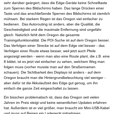
sehr darüber geärgert, dass die Edge-Geräte keine Schnelltaste
zum Sperren des Bildschirms haben. Das lange Drücken einer
Taste und das anschließende Sperren des Bildschirms ist ziemlich
mühsam. Bei starkem Regen ist das Oregon viel einfacher zu
bedienen. Das Autorouting ist anders, aber die Qualität, die
Geschwindigkeit und die maximale Entfernung sind ungefähr
gleich. Natürlich fehlt dem Oregon die gesamte
Trainingsfunktionalität. Die POI-Suche ist auf dem Oregon besser.
Das Verfolgen einer Strecke ist auf dem Edge viel besser - das
Verfolgen einer Route etwas besser, weil jetzt auch Pfeile
angezeigt werden - wenn man also eine Route plant, die z.B. eine
8 bildet, ist es jetzt viel einfacher zu sehen, welchem Weg man
folgen muss (vorher musste man auf den Straßennamen
schauen). Die Sichtbarkeit des Displays ist anders - auf dem
Oregon braucht man die Hintergrundbeleuchtung viel weniger -
aber dafür ist die Akkulaufzeit des Edge gut genug, um ihn
einfach die ganze Zeit eingeschaltet zu lassen.
Ein bisschen problematisch ist, dass das Oregon seit vielen
Jahren im Preis steigt und keine wesentlichen Updates erfahren
hat. Außerdem ist er viel größer, man braucht ein Mini-USB-Kabel
und muss auf Reisen ein Ladegerät mitnehmen.