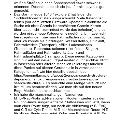
weißen Straßen je nach Sonnenstand etwas schwer zu
erkennen. Deshalb habe ich sie jetzt für alle Layouts grau
gemacht.
Das Garmin edge 1040 / explore 2 hat leider die
Suchfunktionalität stark eingeschränkt. Viele Kategorien
fehlen (vor dem letzten Firmware-Update funktionierte die
Suche mit nicht-Garmin-Karten/älteren Garmin-Karten
überhaupt nicht - zumindest wurde das behoben) und es
wurden einige neue Kategorien eingeführt. Ich habe nicht
herausgefunden, wie man Fahrradläden suchbar macht,
aber ich konnte sie hinzufügen: Wasserstellen, Druckluft,
Fahrradverleih (Transport), eBike-Ladestationen
(Transport), Reparaturstationen (hier finden Sie jetzt
Fahrradläden und Fahrradwerkstätten) und
Fahrradparkplätze (Transport). Diese neuen Kategorien
sind nur auf den neuen Edge-Geräten durchsuchbar. Nicht
in Basecamp oder älteren Modellen (allerdings tauchen
diese Punkte auf älteren Geräten alle in verschiedenen
Kategorien auf, wie hier detailliert beschrieben:
https://openmtbmap.org/about-2/enpois-search-structure-
depois-suchstruktur-espois-search-structure-espois-
search-structure/ ). Es brauchte eine Menge Versuch und
Irrtum, um herauszufinden, wie man sie auf den neuen
Edge-Modellen durchsuchbar macht.
Ich habe die manchmal langen Namen von
MTB-/Rad-/Fahrrad-Relationen (Routen) wieder aus den
Routing-Anweisungen entfernt. Stattdessen wird jetzt, wenn
man einer Route folgt, nur noch die Abkürzung (z.B. EV6)
und C.R für Cyle-Route, M.R. für Mountainbike-Route, H.R
für Hiking-Route angezeigt. Oder zum Beispiel M.H.R. für