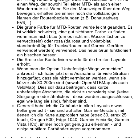
einen Weg, der sowohl Teil einer MTB- als auch einer
Wanderroute ist. Wenn Sie den Mauszeiger über den Weg
bewegen, erhalten Sie immer noch die vollständigen
Namen der Routenbeziehungen (z.B. Donauradweg
EV6,...)
Die grüne Farbe für MTB-Routen wurde leicht geändert. Es
ist wirklich schwierig, eine gut sichtbare Farbe zu finden,
wenn man nicht blau (um es nicht mit Wasserflächen zu
verwechseln) oder rosa (da rosa und violett-blau
standardmäßig für Tracks/Routen auf Garmin-Geräten
verwendet werden) verwendet. Das neue Grün funktioniert
ein bisschen besser.
Die Breite der Konturlinien wurde für die breiten Layouts
erhöht.
Wenn man die Option "Unbefestigte Wege vermeiden"
ankreuzt - ich habe jetzt eine Ausnahme für viele Straßen
hinzugefügt, dass sie nicht vermieden werden, wenn sie
kürzer als 30-200m sind (sowohl OpenMTBMap als auch
VeloMap). Dies soll dazu beitragen, dass kurze
unbefestigte Abschnitte, die nicht zu schwierig sind (keine
Steigungen oder ähnliches - diese werden ausgeschlossen,
egal wie lang sie sind), fahrbar sind.
Generell habe ich die Gebäude in allen Layouts etwas
heller gemacht - sie sind auf allen Garmin-Geräten, mit
denen ich die Karte ausprobiert habe (etrex 30, etrex 25
touch, Oregon 600, Edge 1040, Garmin Fenix 6x, Garmin
Vista HCx), immer noch gut genug zu erkennen - und
einige subtilere Farbänderungen vorgenommen