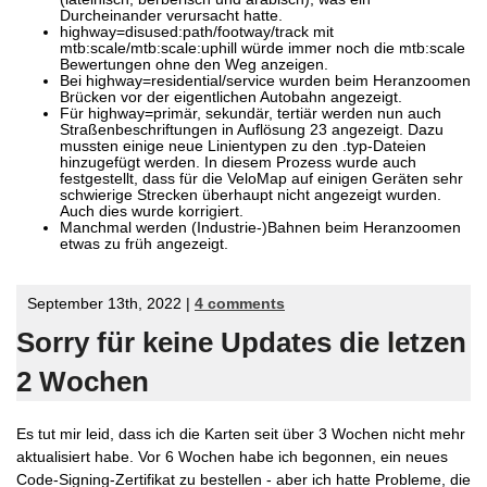
Durcheinander verursacht hatte.
highway=disused:path/footway/track mit
mtb:scale/mtb:scale:uphill würde immer noch die mtb:scale
Bewertungen ohne den Weg anzeigen.
Bei highway=residential/service wurden beim Heranzoomen
Brücken vor der eigentlichen Autobahn angezeigt.
Für highway=primär, sekundär, tertiär werden nun auch
Straßenbeschriftungen in Auflösung 23 angezeigt. Dazu
mussten einige neue Linientypen zu den .typ-Dateien
hinzugefügt werden. In diesem Prozess wurde auch
festgestellt, dass für die VeloMap auf einigen Geräten sehr
schwierige Strecken überhaupt nicht angezeigt wurden.
Auch dies wurde korrigiert.
Manchmal werden (Industrie-)Bahnen beim Heranzoomen
etwas zu früh angezeigt.
September 13th, 2022 |
4 comments
Sorry für keine Updates die letzen
2 Wochen
Es tut mir leid, dass ich die Karten seit über 3 Wochen nicht mehr
aktualisiert habe. Vor 6 Wochen habe ich begonnen, ein neues
Code-Signing-Zertifikat zu bestellen - aber ich hatte Probleme, die