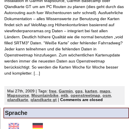
Installation in Garmin Mapsource, Garmin Basecamp oder
Qlandkarte GT um am PC Routen zu planen (dies geht durch das
Autorouting auch fuer Wochentouren sehr schnell). Ausfuehrliche
Dokumentation – alles Wissenswerte zur Benutzung der Karten
findet sich auf VeloMap.org Höhenkonturlinien basierend auf
viewfinderpanoramas.org Daten – integriert bei fast allen
Ländern. Deutlich höhere Qualität wie die normal benutzten „void
filled SRTM3″ Daten. “Weiße Karte” oder fehlender Fahrradweg?
Jeder kann teilnehmen und die fehlenden Daten in
Openstreetmap hinzufuegen. Zum wöchentlichen Kartenupdate
werden immer die neuesten Daten aus Openstreetmap
berücksichtigt. So werden die Karten Woche für Woche besser
und kompletter. […]
Mai 27th, 2009 | Tags:
free
,
Garmin
,
gps
,
karten
,
maps
,
Mapsource
,
Mountainbike
,
mtb
,
openstreetmap
,
osm
,
qlandkarte
,
qlandkarte gt
|
Comments are closed
Sprache