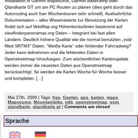
Installation in Garmin Mapsource, Garmin Basecamp oder
Qlandkarte GT um am PC Routen zu planen (dies geht durch das
Autorouting auch fuer Wochentouren sehr schnell). Ausfuehrliche
Dokumentation – alles Wissenswerte zur Benutzung der Karten
findet sich auf VeloMap.org Höhenkonturlinien basierend auf
viewfinderpanoramas.org Daten – integriert bei fast allen
Ländern. Deutlich höhere Qualität wie die normal benutzten „void
filled SRTM3″ Daten. “Weiße Karte” oder fehlender Fahrradweg?
Jeder kann teilnehmen und die fehlenden Daten in
Openstreetmap hinzufuegen. Zum wöchentlichen Kartenupdate
werden immer die neuesten Daten aus Openstreetmap
berücksichtigt. So werden die Karten Woche für Woche besser
und kompletter. […]
Mai 27th, 2009 | Tags:
free
,
Garmin
,
gps
,
karten
,
maps
,
Mapsource
,
Mountainbike
,
mtb
,
openstreetmap
,
osm
,
qlandkarte
,
qlandkarte gt
|
Comments are closed
Sprache