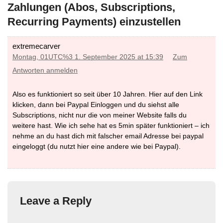
Zahlungen (Abos, Subscriptions,
Kreditkarte bezahlt wurden (Zahlungsdienstleister Stripe)
.
Wenn via PayPal mit Kreditkarte bezahlt wurde - bitte den
Recurring Payments) einzustellen
"Kündige PayPal Abos" Reiter oben klicken!
extremecarver
Bitte Log dich via Sidebar ein - bzw hier
Montag, 01UTC%3 1. September 2025 at 15:39
Zum
https://www.velomap.org/wp-login.php
Antworten anmelden
Also es funktioniert so seit über 10 Jahren. Hier auf den Link
klicken, dann bei Paypal Einloggen und du siehst alle
Subscriptions, nicht nur die von meiner Website falls du
weitere hast. Wie ich sehe hat es 5min später funktioniert – ich
nehme an du hast dich mit falscher email Adresse bei paypal
eingeloggt (du nutzt hier eine andere wie bei Paypal).
Leave a Reply