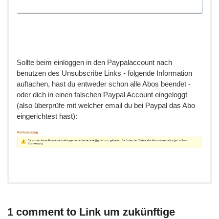
Sollte beim einloggen in den Paypalaccount nach
benutzen des Unsubscribe Links - folgende Information
auftachen, hast du entweder schon alle Abos beendet -
oder dich in einen falschen Paypal Account eingeloggt
(also überprüfe mit welcher email du bei Paypal das Abo
eingerichtest hast):
Um mit Kreditkarte bezahlte Subscriptions (Abos) zu
kündigen - musst du dich zuerst einloggen!
Dies
1 comment to Link um zukünftige
betrifft alle Subscriptions/Abos welche direkt mit